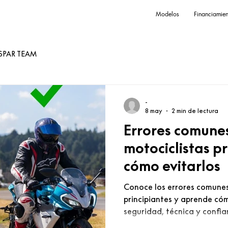
Modelos
Financiamien
SPAR TEAM
-
8 may
2 min de lectura
Errores comune
motociclistas pr
cómo evitarlos
Conoce los errores comunes
principiantes y aprende cóm
seguridad, técnica y confia
máximo cada rodada.