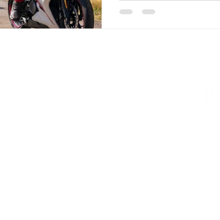
50NK
50SR
50 DUAL
30 DUAL
000 TERROX GOES