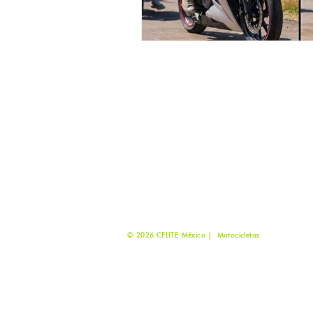
POLÍTICAS DE PRIVACIDAD
2
MATERIAL PARA DISTRIBUIDORES
2
2
CONTACTO
2
contacto@cflite.com.mx
1
© 2026 CFLITE México | Motocicletas