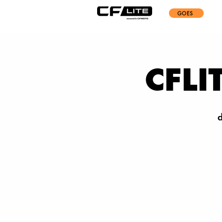
GOES
CFLI