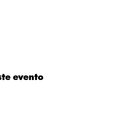
ste evento
50NK
50SR