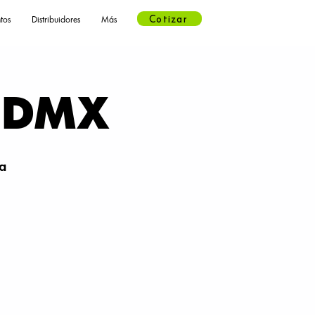
Cotizar
tos
Distribuidores
Más
 CDMX
a